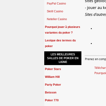
sites géolo
PayPal Casino
- jouer au 
Skrill Casino
Sites d'autr
Neteller Casino
Pourquoi jouer à plusieurs
variantes du poker ?
Lexique des termes du
poker
LES MEILLEURES
SALLES DE POKER EN
Prenez en compt
LIGNE
Télécha
Poker Stars
Pourquoi
William Hill
Party Poker
Betsson
Poker 770