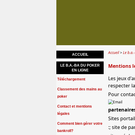
Accueil
Le b.a.
ACCUEIL
Mentions l
LE B.A.-BA DU POKER
EN LIGNE
Les jeux d'
Téléchargement
respecter l
Classement des mains au
Pour contac
poker
Contact et mentions
partenaire
légales
Sites portai
Comment bien gérer votre
:; site de par
bankroll?