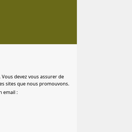
. Vous devez vous assurer de
n des sites que nous promouvons.
 email :