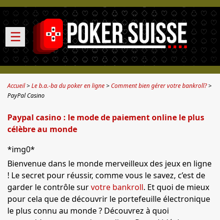
☰
Accueil
Le b.a.-ba du poker en ligne
Comment bien gérer votre bankroll?
PayPal Casino
Paypal casino : le mode de paiement online le plus
célèbre au monde
*img0*
Bienvenue dans le monde merveilleux des jeux en ligne
! Le secret pour réussir, comme vous le savez, c’est de
garder le contrôle sur
votre bankroll
. Et quoi de mieux
pour cela que de découvrir le portefeuille électronique
le plus connu au monde ? Découvrez à quoi