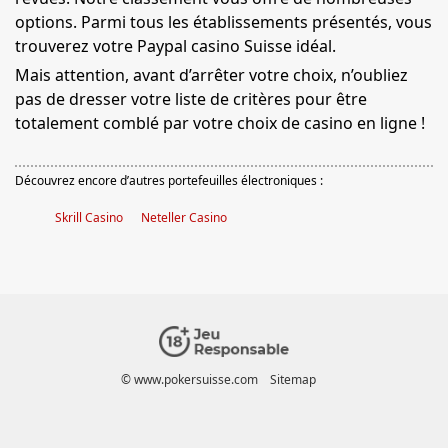
options. Parmi tous les établissements présentés, vous
trouverez votre Paypal casino Suisse idéal.
Mais attention, avant d’arrêter votre choix, n’oubliez
pas de dresser votre liste de critères pour être
totalement comblé par votre choix de casino en ligne !
Découvrez encore d’autres portefeuilles électroniques :
Skrill Casino
Neteller Casino
© www.pokersuisse.com
Sitemap