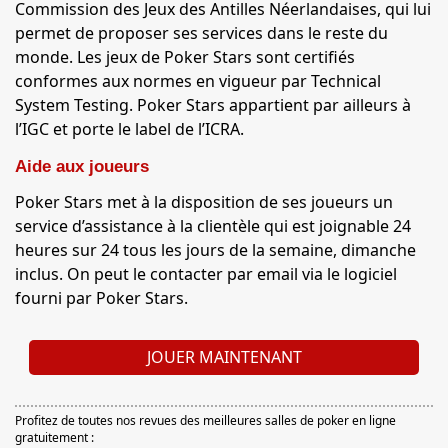
Commission des Jeux des Antilles Néerlandaises, qui lui
permet de proposer ses services dans le reste du
monde. Les jeux de Poker Stars sont certifiés
conformes aux normes en vigueur par Technical
System Testing. Poker Stars appartient par ailleurs à
l’IGC et porte le label de l’ICRA.
Aide aux joueurs
Poker Stars met à la disposition de ses joueurs un
service d’assistance à la clientèle qui est joignable 24
heures sur 24 tous les jours de la semaine, dimanche
inclus. On peut le contacter par email via le logiciel
fourni par Poker Stars.
JOUER MAINTENANT
Profitez de toutes nos revues des meilleures salles de poker en ligne
gratuitement :