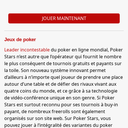
JOUER MAINTENANT
Jeux de poker
Leader incontestable
du poker en ligne mondial, Poker
Stars n’est autre que l’opérateur qui fournit le nombre
le plus conséquent de tournois gratuits et payants sur
la toile. Son nouveau système innovant permet
d’ailleurs à n’importe quel joueur de prendre une place
autour d’une table et de défier des rivaux vivant aux
quatre coins du monde, et ce grâce à sa technologie
de vidéo-conférence unique en son genre. Si Poker
Stars est surtout reconnu pour ses tournois à buy-in
payant, de nombreux freerolls sont également
organisés sur son site web. Sur Poker Stars, vous
pouvez jouer à l’intégralité des variantes du poker