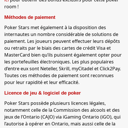
room !
Méthodes de paiement
Poker Stars met également à la disposition des
internautes un nombre considérable de solutions de
paiement. Les joueurs peuvent effectuer leurs dépôts
ou retraits par le biais des cartes de crédit Visa et
MasterCard bien qu’ils puissent également opter pour
les portefeuilles électroniques. Les plus populaires
d’entre eux sont Neteller, Skrill, myCitadel et Click2Pay.
Toutes ces méthodes de paiement sont reconnues
pour leur rapidité et leur efficacité.
Licence de jeu & logiciel de poker
Poker Stars possède plusieurs licences légales,
notamment celle de la Commission des alcools et des
jeux de l’Ontario (CAJO) via iGaming Ontario (iGO), qui
l’autorise à opérer en Ontario, mais aussi celle de la